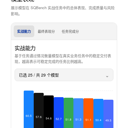
展示模型在 SQBench 实战任务中的总体表现、完成质量与风险
影响。
实战能力
最终表现分
任务完成分
实战能力
基于任务通过情况衡量模型在真实业务任务中的稳定交付表
现，越高表示可稳定完成的任务比例越高。
⌄
已选
25
/ 共
29
个模型
60.5
57.6
54.6
52.7
51.8
51.3
51.1
50.4
49.5
48.5
4