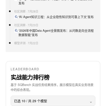
发布
社区洞察
·
7月28日
“AI Agent知识工程：从企业隐性知识到可靠上下文”发布
社区洞察
·
7月23日
“2026年中国Data Agent全景图发布：从问数走向全流程
数据智能”发布
模型评测
·
7月22日
Gemini 3.6 Flash (High)评测结果上线
社区洞察
·
7月22日
“Gemini 3.6 Flash实战能力评测：智力没涨，但干活更
强？”发布
LEADERBOARD
社区洞察
·
7月21日
实战能力排行榜
“Kimi K3实战能力评测：企业该把哪些工作交给它？”发
布
基于 SQBench 实战任务结果排序，展示模型在真实业务场景
中的综合表现。
模型评测
·
7月20日
GPT-5.6 Sol (Max)评测结果上线
⌄
已选
10
/ 共
29
个模型