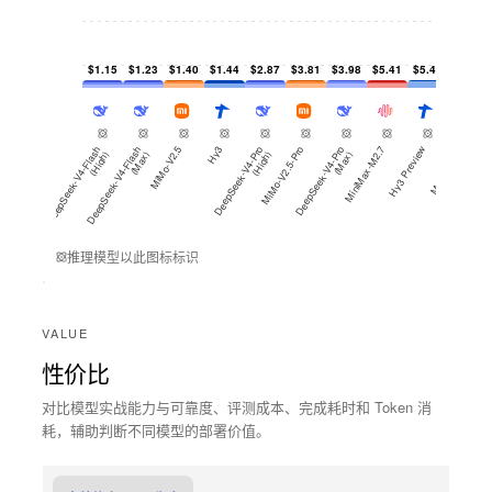
$1.15
$1.23
$1.40
$1.44
$2.87
$3.81
$3.98
$5.41
$5.49
$5.63
D
e
e
p
S
e
e
k
-
V
4
-
Fl
a
h
(
Hi
g
h
D
e
e
p
S
e
e
k
-
V
4
-
Fl
a
h
(
M
a
x
MiMo-V2.5
Hy3
D
e
e
p
S
e
e
k
-
V
4
-
o
(
Hi
g
h
MiMo-V2.5-Pro
D
e
e
p
S
e
e
k
-
V
4
-
o
(
M
a
x
MiniMax-M2.7
Hy3 Preview
MiniMax-M3
Qwen3.7
s
)
s
)
P
r
)
P
r
)
推理模型以此图标标识
VALUE
性价比
对比模型实战能力与可靠度、评测成本、完成耗时和 Token 消
耗，辅助判断不同模型的部署价值。