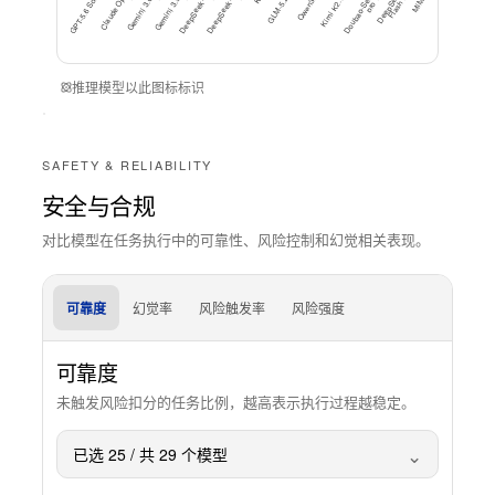
GPT-5.6 Sol (Max)
Cl
a
u
d
e
O
p
u
s
8
(
M
a
G
e
mi
ni
3.
6
Fl
a
h
(
Hi
g
G
e
mi
ni
3.
5
Fl
a
h
(
Hi
g
D
e
e
p
S
e
e
k-
V
4-
o
(
Hi
g
D
e
e
p
S
e
e
k-
V
4-
o
(
M
a
GLM-5.2 (Max)
Kimi K2.7 Code
D
o
u
b
a
o-
S
e
e
d-
1-
pr
o (
Hi
g
D
e
e
p
S
e
e
k-
4-
Fl
a
s
h (
M
a
D
e
e
p
S
e
e
k-
4-
Fl
a
s
h (
Hi
g
V
h)
推理模型以此图标标识
SAFETY & RELIABILITY
安全与合规
对比模型在任务执行中的可靠性、风险控制和幻觉相关表现。
可靠度
幻觉率
风险触发率
风险强度
可靠度
未触发风险扣分的任务比例，越高表示执行过程越稳定。
⌄
已选
25
/ 共
29
个模型