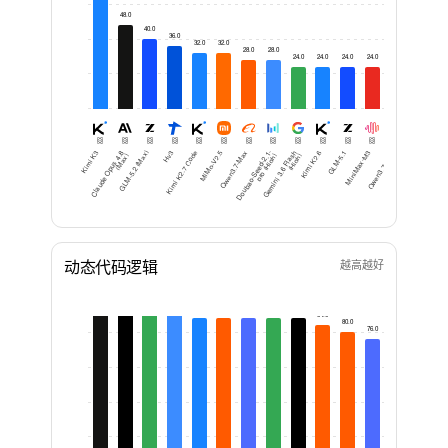
48.0
40.0
36.0
32.0
32.0
28.0
28.0
24.0
24.0
24.0
24.0
24.0
20.0
20
Kimi K3
Cl
a
u
d
e
O
p
u
s
8
(
M
a
GLM-5.2 (Max)
Hy3
Kimi K2.7 Code
MiMo-V2.5
Qwen3.7-Max
D
o
u
b
a
o-
S
e
e
d-
1-
pr
o (
Hi
g
G
e
mi
ni
3.
6
Fl
a
h
(
Hi
g
Kimi K2.6
GLM-5.1
MiniMax-M3
Qwen3.7-Plus
GPT-5.6 Sol (Max)
D
e
e
p
S
e
e
k-
V
4-
o
(
M
a
4.
x)
2.
h)
s
h)
P
x
动态代码逻辑
越高越好
96.0
96.0
96.0
92.0
88.0
88.0
88.0
88.0
88.0
84.0
80.0
76.0
72.0
72.0
72