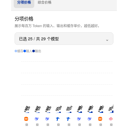
分项价格
综合价格
分项价格
展示每百万 Token 的输入、输出和缓存单价，越低越好。
⌄
已选
25
/ 共
29
个模型
缓存
输入
输出
1.24
1.24
0.87
0.87
0.87
0.70
0.0028
0.0028
0.0028
0.0036
0.0036
0.0036
0.59
0.44
0.44
0.44
0.31
0.31
0.28
0.28
0.28
0.21
0.15
0.14
0.14
0.14
0.09
0.06
0.06
0.04