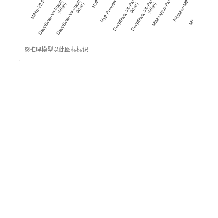
MiMo-V2.5
D
e
e
p
S
e
e
k
-
V
4
-
Fl
a
h
(
Hi
g
h
D
e
e
p
S
e
e
k
-
V
4
-
Fl
a
h
(
M
a
x
Hy3
Hy3 Preview
D
e
e
p
S
e
e
k
-
V
4
-
o
(
M
a
x
D
e
e
p
S
e
e
k
-
V
4
-
o
(
Hi
g
h
MiMo-V2.5-Pro
MiniMax-M3
MiniMax-M2.7
Qwen3.6
s
)
s
)
P
r
)
P
r
)
推理模型以此图标标识