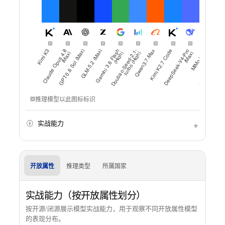
Kimi K3
Cl
a
u
d
e
O
p
u
s
4
8
(
M
a
x
GPT-5.6 Sol (Max)
GLM-5.2 (Max)
G
e
mi
ni
3
.
6
Fl
a
h
(
Hi
g
h
D
o
u
b
a
o
-
S
e
e
d
-
2
.
1
-
t
u
r
b
o
(
Hi
g
h
Qwen3.7-Max
Kimi K2.7 Code
D
e
e
p
S
e
e
k
-
V
4
-
P
o
(
M
a
x
MiMo-V2.5
H
.
)
s
)
)
r
)
推理模型以此图标标识
实战能力
开放属性
推理类型
所属国家
实战能力（按开放属性划分）
按开源/闭源展示模型实战能力，用于观察不同开放属性模型
的表现分布。