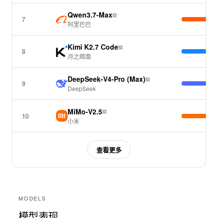
Gemini 3.5 Flash (High)评测结果上线
Qwen3.7-Max
模型评测
·
7月8日
7
阿里巴巴
Hy3评测结果上线
模型评测
·
7月8日
Kimi K2.7 Code
8
MiMo-V2.5评测结果上线
月之暗面
模型评测
·
7月8日
DeepSeek-V4-Pro (Max)
9
MiMo-V2.5-Pro评测结果上线
DeepSeek
模型评测
·
7月8日
MiMo-V2.5
GLM-5.1评测结果上线
10
小米
模型评测
·
7月8日
GLM-5.2 (Max)评测结果上线
查看更多
更多日志
MODELS
模型表现