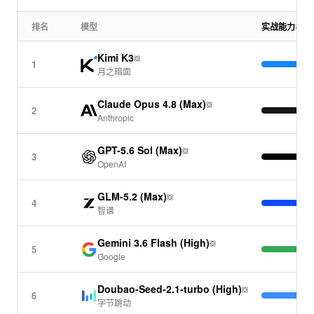
模型评测
·
7月20日
Kimi K3评测结果上线
排名
模型
实战能力
社区洞察
·
7月15日
Kimi K3
“Data Agent深度研究：从技术架构、实施指南到邮储、
1
淘宝、平安人寿等落地实践”发布
月之暗面
模型评测
·
7月8日
Claude Opus 4.8 (Max)
2
DeepSeek-V4-Pro (Max)评测结果上线
Anthropic
模型评测
·
7月8日
GPT-5.6 Sol (Max)
MiniMax-M2.7评测结果上线
3
OpenAI
模型评测
·
7月8日
Qwen3.6-Plus评测结果上线
GLM-5.2 (Max)
4
智谱
模型评测
·
7月8日
Qwen3.7-Max评测结果上线
Gemini 3.6 Flash (High)
5
Google
模型评测
·
7月8日
Qwen3.7-Plus评测结果上线
Doubao-Seed-2.1-turbo (High)
6
模型评测
·
7月8日
字节跳动