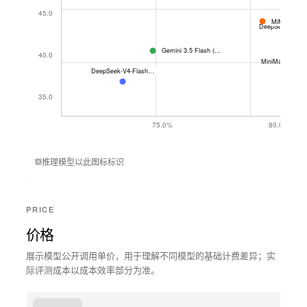
Qwen3
45.0
MiMo-V2.5-
Hy
Gemini 3.5 Flash (High)
40.0
MiniMax-M2.7
DeepSeek-V4-Flash (Max)
35.0
75.0%
80.0%
可靠
推理模型以此图标标识
PRICE
价格
展示模型公开调用单价，用于理解不同模型的基础计费差异；实
际评测成本以成本效率部分为准。