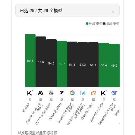
⌄
已选
25
/ 共
29
个模型
开源模型
闭源模型
60.5
57.6
54.6
52.7
51.8
51.3
51.1
50.4
49.5
48.5
4
Kimi K3
Cl
a
u
d
e
O
p
u
s
4
8
(
M
a
x
GPT-5.6 Sol (Max)
GLM-5.2 (Max)
G
e
mi
ni
3
.
6
Fl
a
h
(
Hi
g
h
D
o
u
b
a
o
-
S
e
e
d
-
2
.
1
-
t
u
r
b
o
(
Hi
g
h
Qwen3.7-Max
Kimi K2.7 Code
D
e
e
p
S
e
e
k
-
V
4
-
P
o
(
M
a
x
MiMo-V2.5
H
.
)
s
)
)
r
)
推理模型以此图标标识