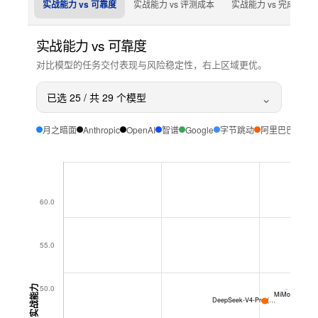
实战能力 vs 可靠度
实战能力 vs 评测成本
实战能力 vs 完成耗时
实战能力
vs
可靠度
对比模型的任务交付表现与风险稳定性，右上区域更优。
⌄
已选
25
/ 共
29
个模型
月之暗面
Anthropic
OpenAI
智谱
Google
字节跳动
阿里巴巴
Dee
60.0
55.0
实战能力
50.0
MiMo-V2.5
DeepSeek-V4-Pro (Max)
Min