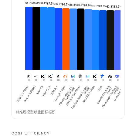
88.3%
88.3%
88.1%
87.5%
86.7%
86.3%
85.8%
85.7%
84.9%
84.2%
83.6%
83.3%
83.2%
83.0%
82.7
GLM-5.2 (Max)
Grok 4.3 (High)
Kimi K3
Kimi K2.6
GLM-5.1
Qwen3.7-Max
D
o
u
b
a
o
-
S
e
e
d
-
2
.
-
t
u
r
b
o
(
Hi
g
h
GPT-5.6 Sol (Max)
D
o
u
b
a
o
-
S
e
e
d
-
2
.
1
-
p
o
(
Hi
g
h
Kimi K2.7 Code
Cl
a
u
d
e
O
p
u
s
4
8
(
M
a
x
Hy3
D
e
e
p
S
e
e
k
-
V
4
-
Fl
a
h
(
Hi
g
h
Qwen3.6-Plus
MiniMax-M3
Qwen3.7-
1
)
r
)
.
)
s
)
推理模型以此图标标识
COST EFFICIENCY