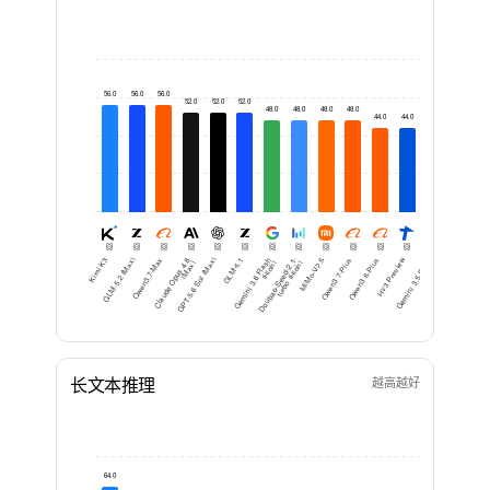
56.0
56.0
56.0
52.0
52.0
52.0
48.0
48.0
48.0
48.0
44.0
44.0
44.0
40.0
36
Kimi K3
GLM-5.2 (Max)
Qwen3.7-Max
Cl
a
u
d
e
O
p
u
s
8
(
M
a
GPT-5.6 Sol (Max)
GLM-5.1
G
e
mi
ni
3.
6
Fl
a
h
(
Hi
g
D
o
u
b
a
o-
S
e
e
d-
1-
t
ur
b
o (
Hi
g
MiMo-V2.5
Qwen3.7-Plus
Qwen3.6-Plus
Hy3 Preview
G
e
mi
ni
3.
5
Fl
a
h
(
Hi
g
Kimi K2.7 Code
D
e
e
p
S
e
e
k-
V
4-
o
(
M
a
4.
x)
s
h)
2.
h)
s
h)
P
x
长文本推理
越高越好
64.0