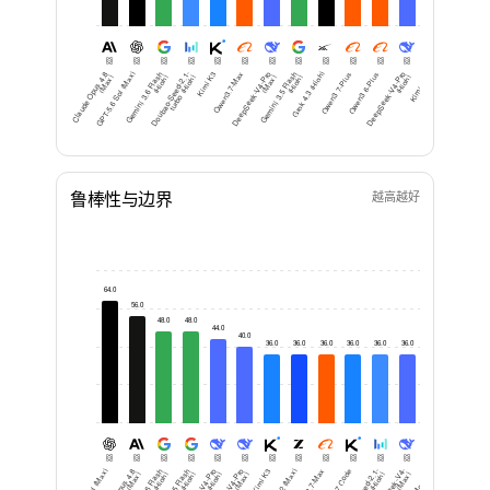
Cl
a
u
d
e
O
p
u
s
8
(
M
a
GPT-5.6 Sol (Max)
G
e
mi
ni
3.
6
Fl
a
h
(
Hi
g
D
o
u
b
a
o-
S
e
e
d-
1-
t
ur
b
o (
Hi
g
Kimi K3
Qwen3.7-Max
D
e
e
p
S
e
e
k-
V
4-
o
(
M
a
G
e
mi
ni
3.
5
Fl
a
h
(
Hi
g
Grok 4.3 (High)
Qwen3.7-Plus
Qwen3.6-Plus
D
e
e
p
S
e
e
k-
V
4-
o
(
Hi
g
Kimi K2.6
Hy3
D
e
e
p
S
e
e
k-
4-
Fl
a
s
h (
M
a
GLM
4.
x)
s
h)
2.
h)
Pr
x)
s
h)
Pr
h)
x
鲁棒性与边界
越高越好
64.0
56.0
48.0
48.0
44.0
40.0
36.0
36.0
36.0
36.0
36.0
36.0
32.0
32.0
32
Kimi K3
Qwen3.7-Max
MiMo-V2.5
GLM-5.1
Qwe
4.
x)
s
h)
s
h)
Pr
h)
Pr
x)
2.
h)
V
x)